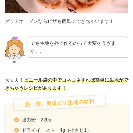
ダッチオーブンならピザも簡単にできちゃいます！
でも生地を外で作るのって大変そうざま
す。。
姫
大丈夫！
ビニール袋の中でコネコネすれば簡単に生地がで
きちゃうレシピがあります！
袋一枚、簡単ピザ生地の材料
強力粉 220g
ドライイースト 4g（小さじ1）