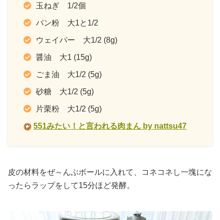
玉ねぎ 1/2個
パン粉 大1と1/2
ウェイパー 大1/2 (8g)
醤油 大1 (15g)
ごま油 大1/2 (5g)
砂糖 大1/2 (5g)
片栗粉 大1/2 (5g)
551みたい！と言われる肉まん by nattsu47
皮の材料をぜ～んぶボールに入れて、コネコネし一塊にな
ったらラップをして15分ほど発酵。