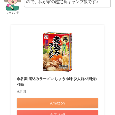
ので、我が家の超定番キャンプ飯です♪
フラミン子
永谷園 煮込みラーメン しょうゆ味 (2人前×2回分)
×6個
永谷園
Amazon