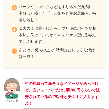
ハーブやニンニクなどをすり込んだ丸鶏に、
半分ほど残したビール缶を丸鶏お尻部分から
差し込む！
炭火の上に乗っけたら、ブリキのバケツや植
木鉢、又はアルミホイルをバケツ型に形成し
てかぶせます。
あとは、炭火の上で1時間ほどじっくり焼け
ば完成！
生の丸鶏って高そうなイメージがあったけ
ど、安いスーパーだと1羽700円くらいで販
売されているので以外と安く手に入ります
フラミン子
よ！