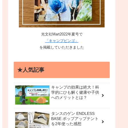
光文社Mart2022年夏号で
「キャンプビンゴ」
を掲載していただきました
★人気記事
キャンプの効果は絶大！科
学的にひも解く健康や子供
へのメリットとは？
タンスのゲン ENDLESS
BASE ポップアップテント
を2年使った感想