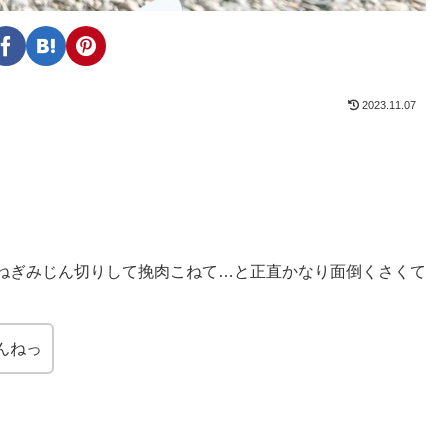
2023.11.07
ねぎみじん切りして挽肉こねて…と正直かなり面倒くさくて
んねっ