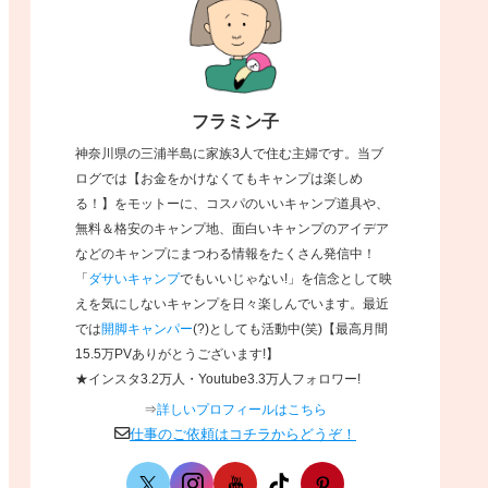
フラミン子
神奈川県の三浦半島に家族3人で住む主婦です。当ブ
ログでは【お金をかけなくてもキャンプは楽しめ
る！】をモットーに、コスパのいいキャンプ道具や、
無料＆格安のキャンプ地、面白いキャンプのアイデア
などのキャンプにまつわる情報をたくさん発信中！
「
ダサいキャンプ
でもいいじゃない!」を信念として映
えを気にしないキャンプを日々楽しんでいます。
最近
では
開脚キャンパー
(?)としても活動中(笑)【最高月間
15.5万PVありがとうございます!】
★インスタ3.2万人・Youtube3.3万人フォロワー!
⇒
詳しいプロフィールはこちら
仕事のご依頼はコチラからどうぞ！