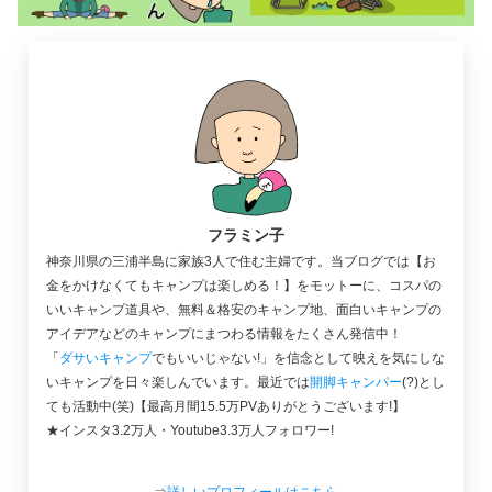
フラミン子
神奈川県の三浦半島に家族3人で住む主婦です。当ブログでは【お
金をかけなくてもキャンプは楽しめる！】をモットーに、コスパの
いいキャンプ道具や、無料＆格安のキャンプ地、面白いキャンプの
アイデアなどのキャンプにまつわる情報をたくさん発信中！
「
ダサいキャンプ
でもいいじゃない!」を信念として映えを気にしな
いキャンプを日々楽しんでいます。
最近では
開脚キャンパー
(?)とし
ても活動中(笑)【最高月間15.5万PVありがとうございます!】
★インスタ3.2万人・Youtube3.3万人フォロワー!
⇒
詳しいプロフィールはこちら