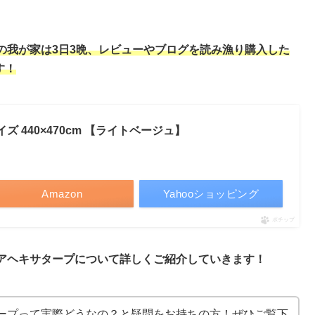
の我が家は3日3晩、レビューやブログを読み漁り購入した
す！
サイズ 440×470cm 【ライトベージュ】
Amazon
Yahooショッピング
ポチップ
アヘキサタープについて詳しくご紹介していきます！
ープって実際どうなの？と疑問をお持ちの方！ぜひご覧下