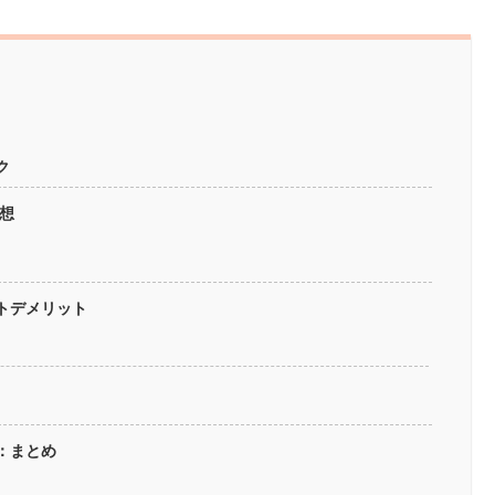
ク
感想
ットデメリット
ー：まとめ