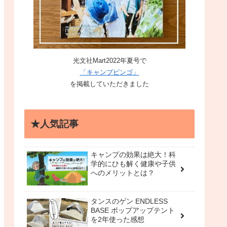
光文社Mart2022年夏号で
「キャンプビンゴ」
を掲載していただきました
★人気記事
キャンプの効果は絶大！科
学的にひも解く健康や子供
へのメリットとは？
タンスのゲン ENDLESS
BASE ポップアップテント
を2年使った感想