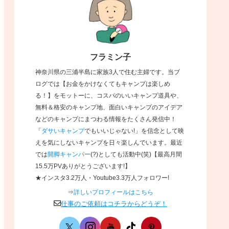
フラミン子
神奈川県の三浦半島に家族3人で住む主婦です。当ブ
ログでは【お金をかけなくてもキャンプは楽しめ
る！】をモットーに、コスパのいいキャンプ道具や、
無料＆格安のキャンプ地、面白いキャンプのアイデア
などのキャンプにまつわる情報をたくさん発信中！
「
ダサいキャンプ
でもいいじゃない!」を信念として映
えを気にしないキャンプを日々楽しんでいます。
最近
では
開脚キャンパー
(?)としても活動中(笑)【最高月間
15.5万PVありがとうございます!】
★インスタ3.2万人・Youtube3.3万人フォロワー!
⇒
詳しいプロフィールはこちら
仕事のご依頼はコチラからどうぞ！