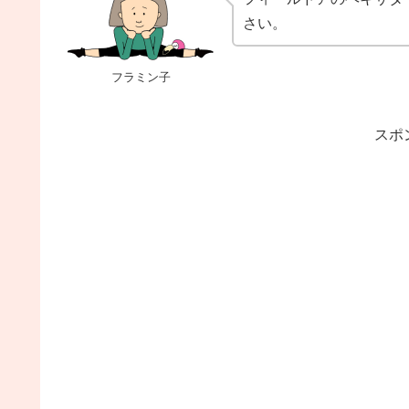
さい。
フラミン子
スポ