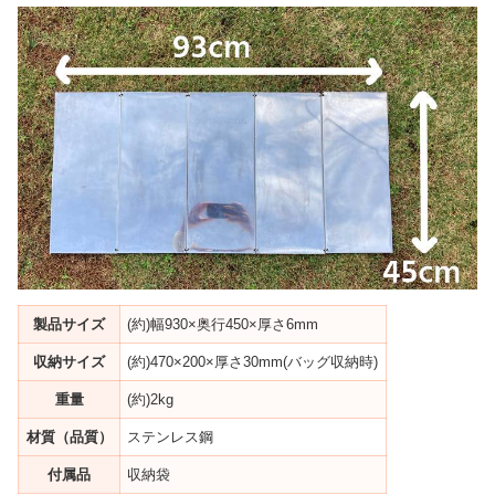
製品サイズ
(約)幅930×奥行450×厚さ6mm
収納サイズ
(約)470×200×厚さ30mm(バッグ収納時)
重量
(約)2kg
材質（品質）
ステンレス鋼
付属品
収納袋