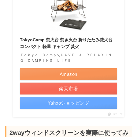
TokyoCamp 焚火台 焚き火台 折りたたみ焚火台
コンパクト 軽量 キャンプ 焚火
Ｔｏｋｙｏ Ｃａｍｐ＼ＨＡＶＥ Ａ ＲＥＬＡＸＩＮ
Ｇ ＣＡＭＰＩＮＧ ＬＩＦＥ
Amazon
楽天市場
Yahooショッピング
ポチップ
2wayウィンドスクリーンを実際に使ってみ