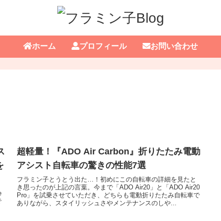
ホーム
プロフィール
お問い合わせ
ス
超軽量！『ADO Air Carbon』折りたたみ電動
を
アシスト自転車の驚きの性能7選
フラミン子とうとう出た…！初めにこの自転車の詳細を見たと
き思ったのが上記の言葉。今まで「ADO Air20」と「ADO Air20
e
Pro」を試乗させていただき、どちらも電動折りたたみ自転車で
で
ありながら、スタイリッシュさやメンテナンスのしや...
！