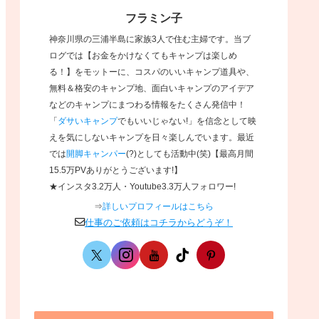
フラミン子
神奈川県の三浦半島に家族3人で住む主婦です。当ブ
ログでは【お金をかけなくてもキャンプは楽しめ
る！】をモットーに、コスパのいいキャンプ道具や、
無料＆格安のキャンプ地、面白いキャンプのアイデア
などのキャンプにまつわる情報をたくさん発信中！
「
ダサいキャンプ
でもいいじゃない!」を信念として映
えを気にしないキャンプを日々楽しんでいます。
最近
では
開脚キャンパー
(?)としても活動中(笑)【最高月間
15.5万PVありがとうございます!】
★インスタ3.2万人・Youtube3.3万人フォロワー!
⇒
詳しいプロフィールはこちら
仕事のご依頼はコチラからどうぞ！