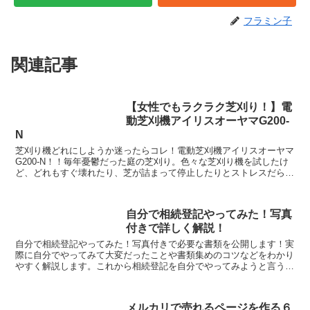
フラミン子
関連記事
【女性でもラクラク芝刈り！】電
動芝刈機アイリスオーヤマG200-
N
芝刈り機どれにしようか迷ったらコレ！電動芝刈機アイリスオーヤマ
G200-N！！毎年憂鬱だった庭の芝刈り。色々な芝刈り機を試したけ
ど、どれもすぐ壊れたり、芝が詰まって停止したりとストレスだらけ
でした。この芝刈り機ならそんなストレスゼロです！
自分で相続登記やってみた！写真
付きで詳しく解説！
自分で相続登記やってみた！写真付きで必要な書類を公開します！実
際に自分でやってみて大変だったことや書類集めのコツなどをわかり
やすく解説します。これから相続登記を自分でやってみようと言う方
の参考になれば幸いです。
メルカリで売れるページを作る６