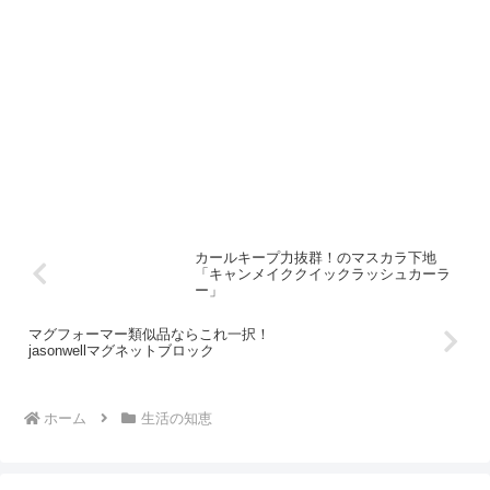
カールキープ力抜群！のマスカラ下地
「キャンメイククイックラッシュカーラ
ー」
マグフォーマー類似品ならこれ一択！
jasonwellマグネットブロック
ホーム
生活の知恵