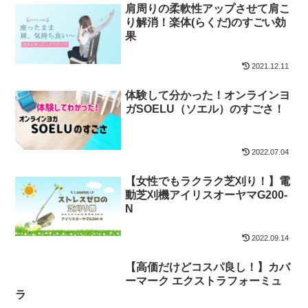
肩周りの柔軟性アップさせて肩こ
り解消！楽体(らくだ)のすごい効
果
2021.12.11
体験して分かった！オンラインヨ
ガSOELU（ソエル）のすごさ！
2022.07.04
【女性でもラクラク芝刈り！】電
動芝刈機アイリスオーヤマG200-
N
2022.09.14
【高価だけどコスパ良し！】カバ
ーマーク エクストラフォーミュ
ラ